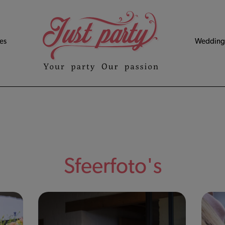
es
Wedding 
Sfeerfoto's