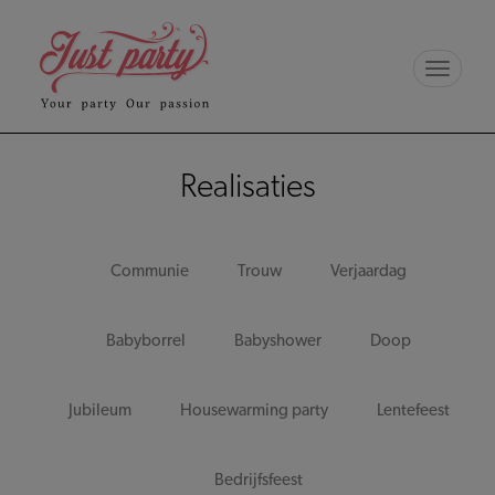
Toggle
navigat
Realisaties
Communie
Trouw
Verjaardag
Babyborrel
Babyshower
Doop
Jubileum
Housewarming party
Lentefeest
Bedrijfsfeest