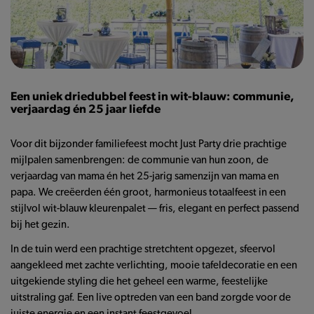
Een uniek driedubbel feest in wit-blauw: communie,
verjaardag én 25 jaar liefde
Voor dit bijzonder familiefeest mocht Just Party drie prachtige
mijlpalen samenbrengen: de communie van hun zoon, de
verjaardag van mama én het 25-jarig samenzijn van mama en
papa. We creëerden één groot, harmonieus totaalfeest in een
stijlvol wit-blauw kleurenpalet — fris, elegant en perfect passend
bij het gezin.
In de tuin werd een prachtige stretchtent opgezet, sfeervol
aangekleed met zachte verlichting, mooie tafeldecoratie en een
uitgekiende styling die het geheel een warme, feestelijke
uitstraling gaf. Een live optreden van een band zorgde voor de
juiste energie en een instant feestgevoel.